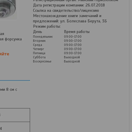
Дата регистрации компании: 26.07.2018
Ссылка на свидетельство/лицензию
Местонахождение книги замечаний и
предложений: ул. Болеслава Берута, 3Б
Режим работы:
День
Время работы
кая
Понедельник
09:00-17:00
ая форсунка
Вторник
09:00-17:00
Среда
09:00-17:00
Четверг
09:00-17:00
яйте
Пятница
09:00-17:00
Суббота
Выходной
Воскресенье
Выходной
ми 8 см с
Сеялка пневматическая
овощная СПО
8
В наличии
14
Цену уточняйте