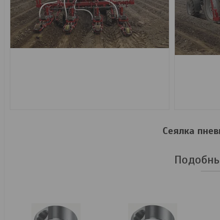
Сеялка пне
Подобны