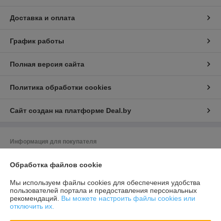
Доставка и оплата
График работы
Полная версия сайта
Политика обработки cookies
Сайт создан на платформе Deal.by
Информация для покупателя
Юридическое лицо:
ООО "ВЭЛАГРО"
Обработка файлов cookie
220020, Республика Беларусь, г. Минск, ул. Тимирязева, д. 97 , каб.1
Регистрационный номер ЕГР: 193111996
Мы используем файлы cookies для обеспечения удобства
пользователей портала и предоставления персональных
УНП: 193111996
рекомендаций.
Вы можете настроить файлы cookies или
отключить их.
Регистрационный орган: Минский горисполком