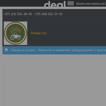
Начать продавать на D
+375 (29) 356-44-45
+375 (44) 502-31-93
wellagro.by
Товары и услуги
Навесное и прицепное оборудование к тракт