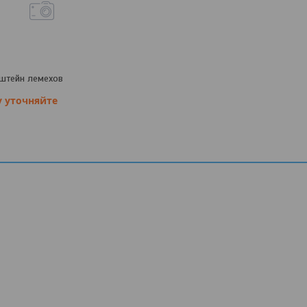
штейн лемехов
у уточняйте