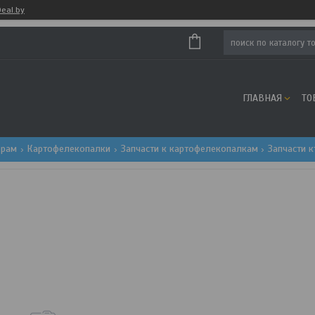
eal.by
ГЛАВНАЯ
ТО
орам
Картофелекопалки
Запчасти к картофелекопалкам
Запчасти к