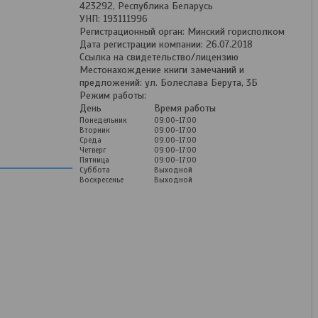
423292, Республика Беларусь
УНП: 193111996
Регистрационный орган: Минский горисполком
Дата регистрации компании: 26.07.2018
Ссылка на свидетельство/лицензию
Местонахождение книги замечаний и
предложений: ул. Болеслава Берута, 3Б
Режим работы:
День
Время работы
Понедельник
09:00-17:00
Вторник
09:00-17:00
Среда
09:00-17:00
Четверг
09:00-17:00
Пятница
09:00-17:00
Суббота
Выходной
Воскресенье
Выходной
Лемех левый