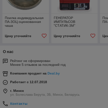
Поилка индивидуальная
ГЕНЕРАТОР
По
ПА-3ОЦ оцинкованная
ИМПУЛЬСОВ
ПА-
чаша
"СТАТИК-3М"
УНИВЕРСАЛЬНЫЙ.
МОЩНОСТЬ - 6 ДЖ
Цену уточняйте
Цену уточняйте
Це
О нас
Рейтинг не сформирован
Менее 5 отзывов за последний год
Компания продает на
Deal.by
Работает с 12.07.2018
г. Минск
ул. Болеслава Берута, 3Б, Минск, Беларусь
Контакты