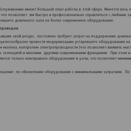
уживанию имеют большой опыт работы в этой сфере. Имеется весь 
, что позволяет им быстро и профессионально справляться с любыми з
аревшего доильного зала на более современное оборудование.
провод
ов
ие свой ресурс, постоянно требуют затрат на поддержание доильно
 целесообразно провести модернизацию устаревшего оборудования на
м молока, контролем электропроводности (что позволяет выявить маст
ом, селекцией и многими другими современными функциями. При этом 
ются только неисправное оборудование и узлы, что позволяет миним
ение по обновлению оборудования с минимальными затратами. По 