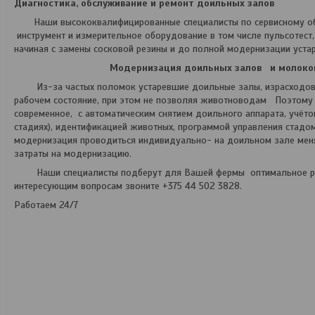
Диагностика, обслуживание и ремонт доильных залов
Наши высококвалифицированные специалисты по сервисному обсл
инструмент и измерительное оборудование в том числе пульсотест
начиная с замены сосковой резины и до полной модернизации уст
Модернизация доильных залов
и молоко
Из-за частых поломок устаревшие доильные залы, израсходовавш
рабочем состояние, при этом не позволяя животноводам Поэтому
современное, с автоматическим снятием доильного аппарата, учёто
стадиях), идентификацией животных, программой управления стад
модернизация проводиться индивидуально- на доильном зале меня
затраты на модернизацию.
Наши специалисты подберут для Вашей фермы оптимальное реш
интересующим вопросам звоните +375 44 502 3828.
Работаем 24/7