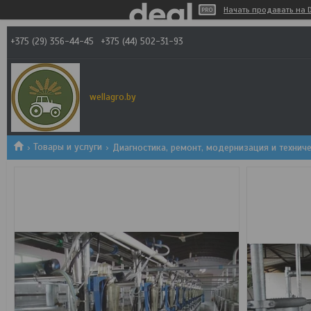
Начать продавать на D
+375 (29) 356-44-45
+375 (44) 502-31-93
wellagro.by
Товары и услуги
Диагностика, ремонт, модернизация и техни