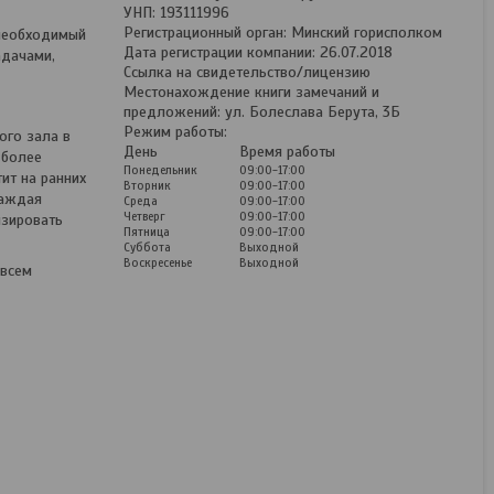
УНП: 193111996
Регистрационный орган: Минский горисполком
необходимый
Дата регистрации компании: 26.07.2018
адачами,
Ссылка на свидетельство/лицензию
Местонахождение книги замечаний и
предложений: ул. Болеслава Берута, 3Б
Режим работы:
го зала в
День
Время работы
 более
Понедельник
09:00-17:00
ит на ранних
Вторник
09:00-17:00
каждая
Среда
09:00-17:00
Четверг
09:00-17:00
изировать
Пятница
09:00-17:00
Суббота
Выходной
Воскресенье
Выходной
всем
Диагностика, ремонт,
модернизация и
техническое
обслуживание доильных
залов и молокопроводов
Услуга