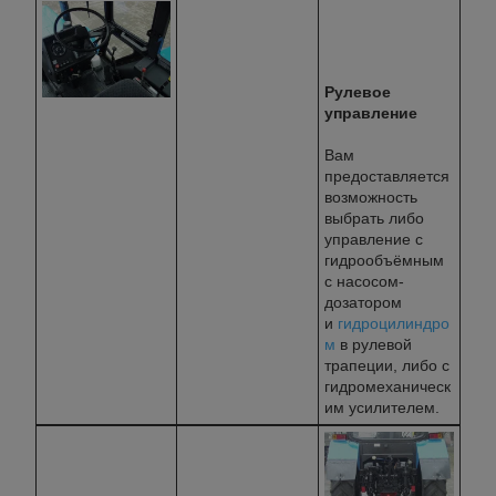
Рулевое
управление
Вам
предоставляется
возможность
выбрать либо
управление с
гидрообъёмным
с насосом-
дозатором
и
гидроцилиндро
м
в рулевой
трапеции, либо с
гидромеханическ
им усилителем.