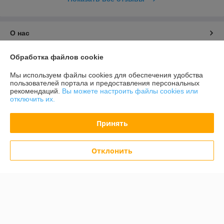
О нас
Контакты
Обработка файлов cookie
Мы используем файлы cookies для обеспечения удобства
Доставка и оплата
пользователей портала и предоставления персональных
рекомендаций.
Вы можете настроить файлы cookies или
отключить их.
График работы
Принять
Полная версия сайта
Отклонить
Политика обработки cookies
Сайт создан на платформе Deal.by
Информация для покупателя
Юридическое лицо:
ООО "ВЭЛАГРО"