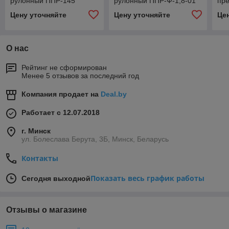
рулонный ППР-145
рулонный ППР-Ф-1,8-01
пр
Цену уточняйте
Цену уточняйте
Це
О нас
Рейтинг не сформирован
Менее 5 отзывов за последний год
Компания продает на
Deal.by
Работает с 12.07.2018
г. Минск
ул. Болеслава Берута, 3Б, Минск, Беларусь
Контакты
Показать весь график работы
Сегодня выходной
Отзывы о магазине