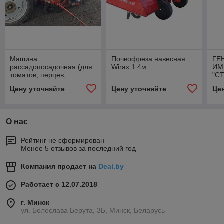
Машина
Почвофреза навесная
ГЕ
рассадопосадочная (для
Wirax 1.4м
ИМ
томатов, перцев,
"С
капусты) МРП
УН
Цену уточняйте
Цену уточняйте
Це
(универсальная)
МО
О нас
Рейтинг не сформирован
Менее 5 отзывов за последний год
Компания продает на
Deal.by
Работает с 12.07.2018
г. Минск
ул. Болеслава Берута, 3Б, Минск, Беларусь