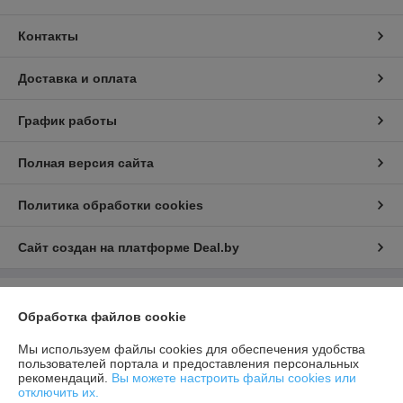
Контакты
Доставка и оплата
График работы
Полная версия сайта
Политика обработки cookies
Сайт создан на платформе Deal.by
Информация для покупателя
Обработка файлов cookie
Юридическое лицо:
ООО "ВЭЛАГРО"
220020, Республика Беларусь, г. Минск, ул. Тимирязева, д. 97 , каб.1
Мы используем файлы cookies для обеспечения удобства
пользователей портала и предоставления персональных
Регистрационный номер ЕГР: 193111996
рекомендаций.
Вы можете настроить файлы cookies или
отключить их.