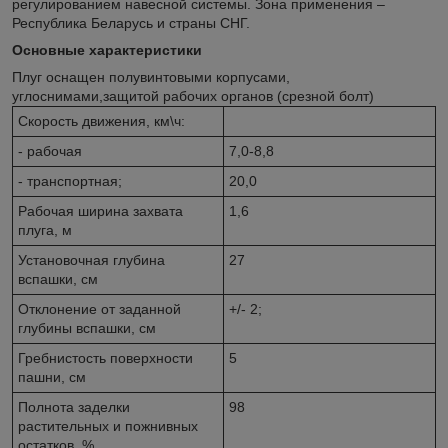
регулированием навесной системы. Зона применения –
Республика Беларусь и страны СНГ.
Основные характеристики
Плуг оснащен полувинтовыми корпусами,
углоснимами,защитой рабочих органов (срезной болт)
Скорость движения, км\ч:
- рабочая
7,0-8,8
- транспортная;
20,0
Рабочая ширина захвата
1,6
плуга, м
Установочная глубина
27
вспашки, см
Отклонение от заданной
+/- 2;
глубины вспашки, см
Гребнистость поверхности
5
пашни, см
Полнота заделки
98
растительных и пожнивных
остатков, %