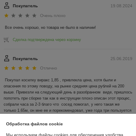
Покупатель
19.08.2024
Очень плохо
Все очень хорошо, но товара не было в наличии!
Сделка подтверждена через корзину
Покупатель
25.06.2019
Отлично
Покупал косилку виракс 1,85 , привлекла цена, хотя были и 
опасения по этому поводу, на рынке средняя цена рублей на 200 
выше. Привезли на следующий день в разобранном  виде, пришлось 
попотеть при сборке так как в инструкции плохо описан этот процес, 
собрали часа за 2-3 благо что  сосед помогал, у него такая же 
только 1.65м, он мне ее и порекомендовал, уже года три пользуется 
и без особых нареканий.
Обработка файлов cookie
Показать все отзывы
Мы используем файлы cookies для обеспечения удобства