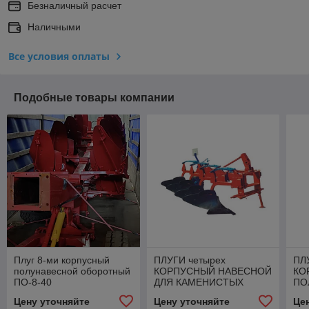
Безналичный расчет
Наличными
Все условия оплаты
Подобные товары компании
Плуг 8-ми корпусный
ПЛУГИ четырех
ПЛ
полунавесной оборотный
КОРПУСНЫЙ НАВЕСНОЙ
КО
ПО-8-40
ДЛЯ КАМЕНИСТЫХ
ПО
ПОЧВ ПКМП-4-40Р
40
Цену уточняйте
Цену уточняйте
Це
(ПКМ-4-40Р)