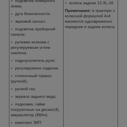
подсветка номерного
колеса задние 12.4L-16
знака;
Примечание:
в тракторе с
дуга безопасности;
колесной формулой 4х4
звуковой сигнал;
меняются одновременно
передние и задние колеса
подсветка приборной
панели;
рулевая колонка с
регулируемым углом
наклона;
гидроусилитель руля;
регулируемое сидение;
стояночный тормоз
(ручной);
ручной газ;
зеркало заднего вида;
подножка, гайки
погрузочные на дисках(4),
аккумулятор (88Ач);
комплект ЗИП