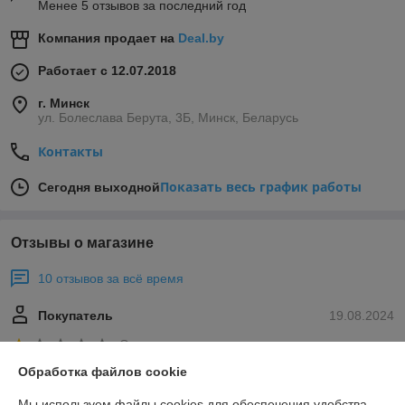
Менее 5 отзывов за последний год
Компания продает на
Deal.by
Работает с 12.07.2018
г. Минск
ул. Болеслава Берута, 3Б, Минск, Беларусь
Контакты
Показать весь график работы
Сегодня выходной
Отзывы о магазине
10 отзывов за всё время
Покупатель
19.08.2024
Очень плохо
Обработка файлов cookie
Все очень хорошо, но товара не было в наличии!
Мы используем файлы cookies для обеспечения удобства