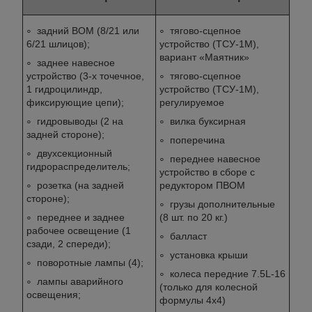
задний ВОМ (8/21 или
тягово-сцепное
6/21 шлицов);
устройство (ТСУ-1М),
вариант «Маятник»
заднее навесное
устройство (3-х точечное,
тягово-сцепное
1 гидроцилиндр,
устройство (ТСУ-1М),
фиксирующие цепи);
регулируемое
гидровыводы (2 на
вилка буксирная
задней стороне);
поперечина
двухсекционный
переднее навесное
гидрораспределитель;
устройство в сборе с
розетка (на задней
редуктором ПВОМ
стороне);
грузы дополнительные
переднее и заднее
(8 шт. по 20 кг.)
рабочее освещение (1
балласт
сзади, 2 спереди);
установка крыши
поворотные лампы (4);
колеса передние 7.5L-16
лампы аварийного
(только для колесной
освещения;
формулы 4х4)