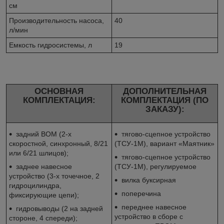
см
Производительность насоса,
40
л/мин
Емкость гидросистемы, л
19
ОСНОВНАЯ
ДОПОЛНИТЕЛЬНАЯ
КОМПЛЕКТАЦИЯ:
КОМПЛЕКТАЦИЯ (ПО
ЗАКАЗУ):
задний ВОМ (2-х
тягово-сцепное устройство
скоростной, синхронный, 8/21
(ТСУ-1М), вариант «Маятник»
или 6/21 шлицов);
тягово-сцепное устройство
заднее навесное
(ТСУ-1М), регулируемое
устройство (3-х точечное, 2
вилка буксирная
гидроцилиндра,
поперечина
фиксирующие цепи);
переднее навесное
гидровыводы (2 на задней
устройство в сборе с
стороне, 4 спереди);