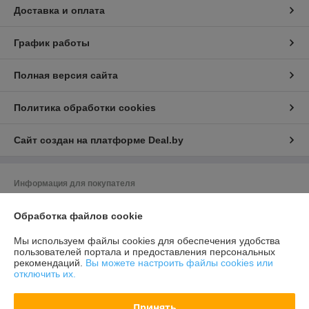
Доставка и оплата
График работы
Полная версия сайта
Политика обработки cookies
Сайт создан на платформе Deal.by
Информация для покупателя
Юридическое лицо:
ООО "ВЭЛАГРО"
Обработка файлов cookie
220020, Республика Беларусь, г. Минск, ул. Тимирязева, д. 97 , каб.1
Регистрационный номер ЕГР: 193111996
Мы используем файлы cookies для обеспечения удобства
пользователей портала и предоставления персональных
УНП: 193111996
рекомендаций.
Вы можете настроить файлы cookies или
отключить их.
Регистрационный орган: Минский горисполком
Дата регистрации компании: 26.07.2018
Принять