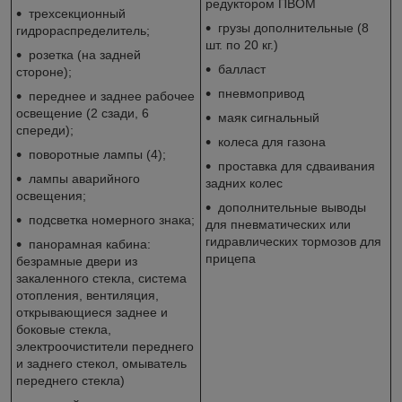
редуктором ПВОМ
трехсекционный
грузы дополнительные (8
гидрораспределитель;
шт. по 20 кг.)
розетка (на задней
балласт
стороне);
пневмопривод
переднее и заднее рабочее
освещение (2 сзади, 6
маяк сигнальный
спереди);
колеса для газона
поворотные лампы (4);
проставка для сдваивания
лампы аварийного
задних колес
освещения;
дополнительные выводы
подсветка номерного знака;
для пневматических или
гидравлических тормозов для
панорамная кабина:
прицепа
безрамные двери из
закаленного стекла, система
отопления, вентиляция,
открывающиеся заднее и
боковые стекла,
электроочистители переднего
и заднего стекол, омыватель
переднего стекла)