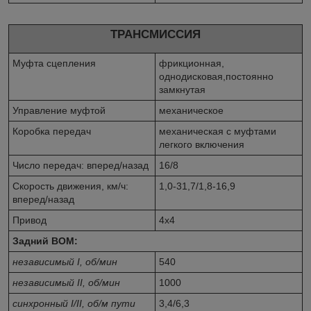
ТРАНСМИССИЯ
Муфта сцепления
фрикционная,
однодисковая,постоянно
замкнутая
Управление муфтой
механическое
Коробка передач
механическая с муфтами
легкого включения
Число передач: вперед/назад
16/8
Скорость движения, км/ч:
1,0-31,7/1,8-16,9
вперед/назад
Привод
4х4
Задний ВОМ:
независимый I, об/мин
540
независимый II, об/мин
1000
синхронный I/II, об/м пути
3,4/6,3